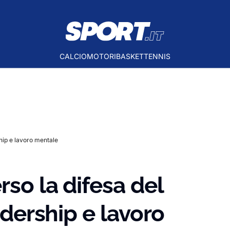
CALCIO
MOTORI
BASKET
TENNIS
ship e lavoro mentale
rso la difesa del
eadership e lavoro