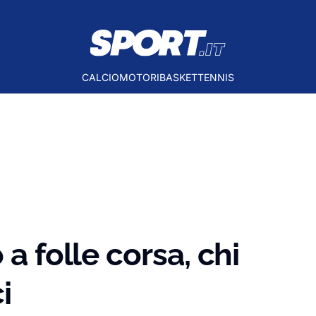
CALCIO
MOTORI
BASKET
TENNIS
 a folle corsa, chi
i