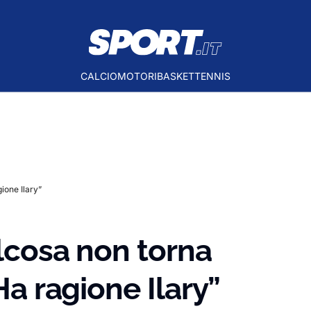
CALCIO
MOTORI
BASKET
TENNIS
gione Ilary”
alcosa non torna
Ha ragione Ilary”