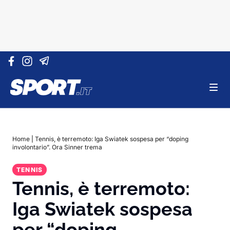
Vai al contenuto
Home
|
Tennis, è terremoto: Iga Swiatek sospesa per “doping
involontario”. Ora Sinner trema
TENNIS
Tennis, è terremoto:
Iga Swiatek sospesa
per “doping