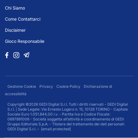
Chi Siamo
Come Contattarci
Disclaimer
Gioco Responsabile
Gestione Cookie
Privacy
Cookie Policy
Dichiarazione di
accessibilità
Copyright ©2026 GEDI Digital S.r.l. Tutti i diritti riservati - GEDI Digital
S.r.l. | Sede Legale: Via Ernesto Lugaro n. 15, 10126 TORINO - Capitale
Sociale Euro 1.051.844,00 i.v. - Partita Iva e Codice Fiscale:
0697891006 - Società soggetta all’attività e coordinamento di GEDI
Gruppo Editoriale S.p.A. - Titolare del trattamento dei dati personali:
GEDI Digital S.r.l. –
[email protected]