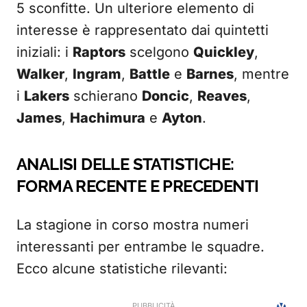
5 sconfitte. Un ulteriore elemento di
interesse è rappresentato dai quintetti
iniziali: i
Raptors
scelgono
Quickley
,
Walker
,
Ingram
,
Battle
e
Barnes
, mentre
i
Lakers
schierano
Doncic
,
Reaves
,
James
,
Hachimura
e
Ayton
.
ANALISI DELLE STATISTICHE:
FORMA RECENTE E PRECEDENTI
La stagione in corso mostra numeri
interessanti per entrambe le squadre.
Ecco alcune statistiche rilevanti: