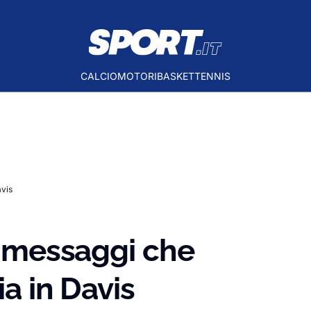
CALCIO
MOTORI
BASKET
TENNIS
avis
 i messaggi che
ia in Davis