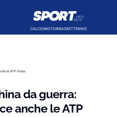
CALCIO
MOTORI
BASKET
TENNIS
che le ATP Finals
hina da guerra:
nce anche le ATP