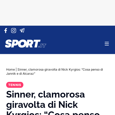
Vai al contenuto
Home
|
Sinner, clamorosa giravolta di Nick Kyrgios: “Cosa penso di
Jannik e di Alcaraz”
TENNIS
Sinner, clamorosa
giravolta di Nick
Kyrgios: “Cosa penso