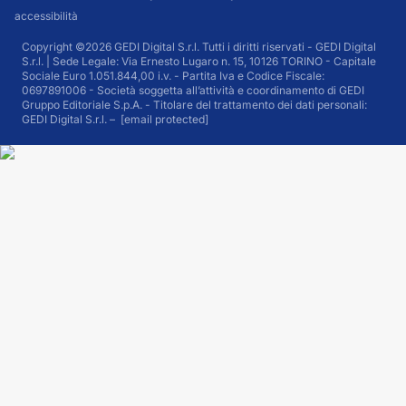
accessibilità
Copyright ©2026 GEDI Digital S.r.l. Tutti i diritti riservati - GEDI Digital
S.r.l. | Sede Legale: Via Ernesto Lugaro n. 15, 10126 TORINO - Capitale
Sociale Euro 1.051.844,00 i.v. - Partita Iva e Codice Fiscale:
0697891006 - Società soggetta all’attività e coordinamento di GEDI
Gruppo Editoriale S.p.A. - Titolare del trattamento dei dati personali:
GEDI Digital S.r.l. –
[email protected]