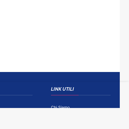
LINK UTILI
Chi Siamo
Come Contattarci
Disclaimer