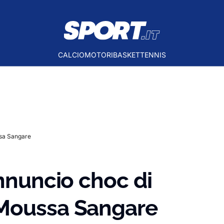
CALCIO
MOTORI
BASKET
TENNIS
ssa Sangare
annuncio choc di
 Moussa Sangare