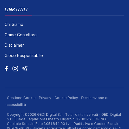
LINK UTILI
Chi Siamo
Come Contattarci
Disclaimer
Gioco Responsabile
Gestione Cookie
Privacy
Cookie Policy
Dichiarazione di
accessibilità
Copyright ©2026 GEDI Digital S.r.l. Tutti i diritti riservati - GEDI Digital
S.r.l. | Sede Legale: Via Ernesto Lugaro n. 15, 10126 TORINO -
Capitale Sociale Euro 1.051.844,00 i.v. - Partita Iva e Codice Fiscale:
0697891006 - Società soggetta all’attività e coordinamento di GEDI