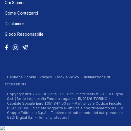
Chi Siamo
Come Contattarci
Disclaimer
Gioco Responsabile
Gestione Cookie
Privacy
Cookie Policy
Dichiarazione di
accessibilità
Copyright ©2026 GEDI Digital S.r.l. Tutti i diritti riservati - GEDI Digital
S.r.l. | Sede Legale: Via Ernesto Lugaro n. 15, 10126 TORINO -
Capitale Sociale Euro 1.051.844,00 i.v. - Partita Iva e Codice Fiscale:
0697891006 - Società soggetta all’attività e coordinamento di GEDI
Gruppo Editoriale S.p.A. - Titolare del trattamento dei dati personali:
GEDI Digital S.r.l. –
[email protected]