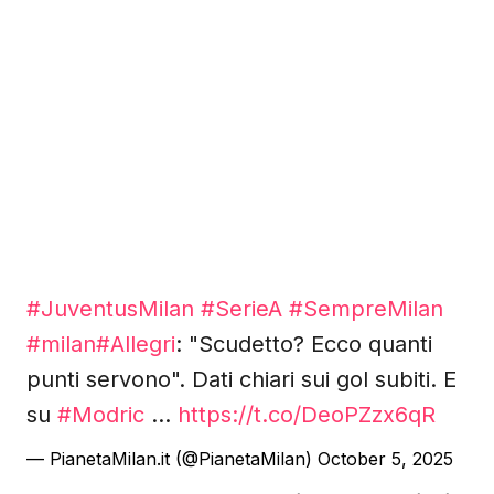
#JuventusMilan
#SerieA
#SempreMilan
#milan
#Allegri
: "Scudetto? Ecco quanti
punti servono". Dati chiari sui gol subiti. E
su
#Modric
…
https://t.co/DeoPZzx6qR
— PianetaMilan.it (@PianetaMilan)
October 5, 2025