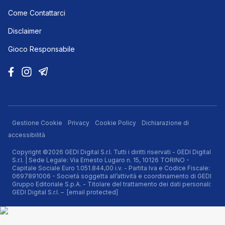
Come Contattarci
Disclaimer
Gioco Responsabile
Gestione Cookie
Privacy
Cookie Policy
Dichiarazione di
accessibilità
Copyright ©2026 GEDI Digital S.r.l. Tutti i diritti riservati - GEDI Digital
S.r.l. | Sede Legale: Via Ernesto Lugaro n. 15, 10126 TORINO -
Capitale Sociale Euro 1.051.844,00 i.v. - Partita Iva e Codice Fiscale:
0697891006 - Società soggetta all’attività e coordinamento di GEDI
Gruppo Editoriale S.p.A. - Titolare del trattamento dei dati personali:
GEDI Digital S.r.l. –
[email protected]