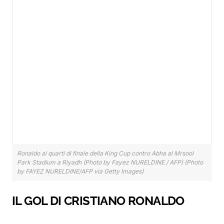
Ronaldo ai quarti di finale della King Cup contro Abha al Mrsool
Park Stadium a Riyadh (Photo by Fayez NURELDINE / AFP) (Photo
by FAYEZ NURELDINE/AFP via Getty Images)
IL GOL DI CRISTIANO RONALDO