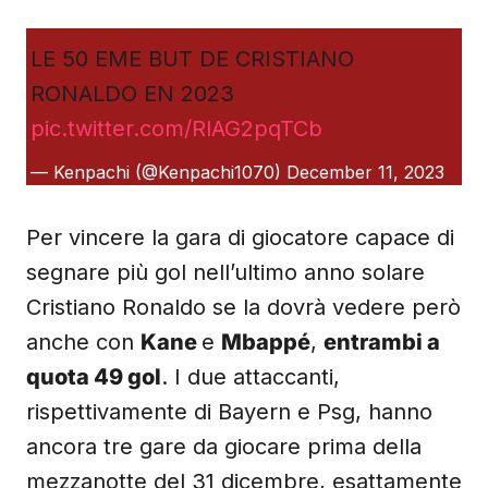
LE 50 EME BUT DE CRISTIANO
RONALDO EN 2023
pic.twitter.com/RlAG2pqTCb
— Kenpachi (@Kenpachi1070)
December 11, 2023
Per vincere la gara di giocatore capace di
segnare più gol nell’ultimo anno solare
Cristiano Ronaldo se la dovrà vedere però
anche con
Kane
e
Mbappé
,
entrambi a
quota 49 gol
. I due attaccanti,
rispettivamente di Bayern e Psg, hanno
ancora tre gare da giocare prima della
mezzanotte del 31 dicembre, esattamente