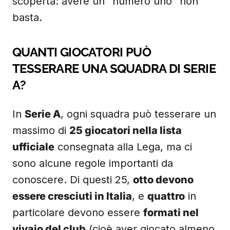
scoperta: avere un “numero uno” non
basta.
QUANTI GIOCATORI PUÒ
TESSERARE UNA SQUADRA DI SERIE
A?
In
Serie A
, ogni squadra può tesserare un
massimo di
25 giocatori nella lista
ufficiale
consegnata alla Lega, ma ci
sono alcune regole importanti da
conoscere. Di questi 25,
otto devono
essere cresciuti in Italia
, e
quattro
in
particolare devono essere
formati nel
vivaio del club
(cioè aver giocato almeno