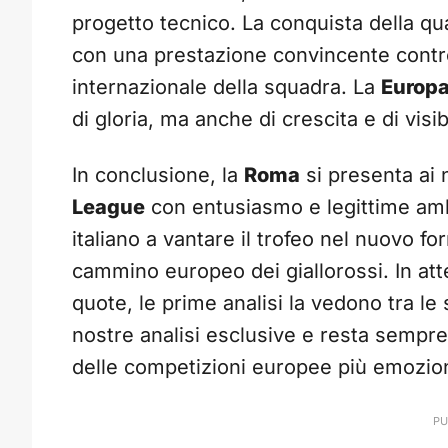
progetto tecnico. La conquista della qua
con una prestazione convincente contr
internazionale della squadra. La
Europ
di gloria, ma anche di crescita e di visibi
In conclusione, la
Roma
si presenta ai 
League
con entusiasmo e legittime ambi
italiano a vantare il trofeo nel nuovo fo
cammino europeo dei giallorossi. In atte
quote, le prime analisi la vedono tra le
nostre analisi esclusive e resta sempr
delle competizioni europee più emozion