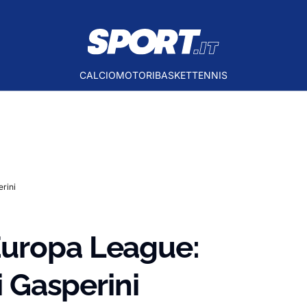
CALCIO
MOTORI
BASKET
TENNIS
erini
Europa League:
i Gasperini