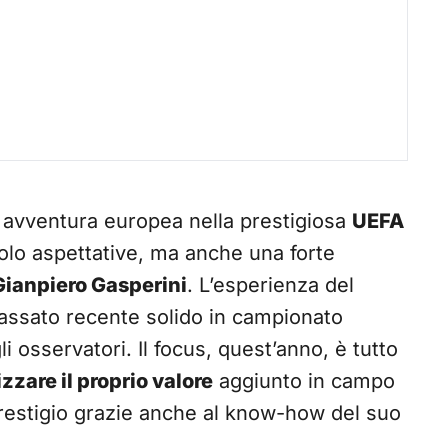
 avventura europea nella prestigiosa
UEFA
olo aspettative, ma anche una forte
Gianpiero Gasperini
. L’esperienza del
passato recente solido in campionato
i osservatori. Il focus, quest’anno, è tutto
zzare il proprio valore
aggiunto in campo
 prestigio grazie anche al know-how del suo