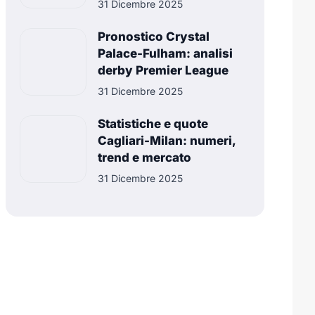
31 Dicembre 2025
Pronostico Crystal
Palace-Fulham: analisi
derby Premier League
31 Dicembre 2025
Statistiche e quote
Cagliari-Milan: numeri,
trend e mercato
31 Dicembre 2025