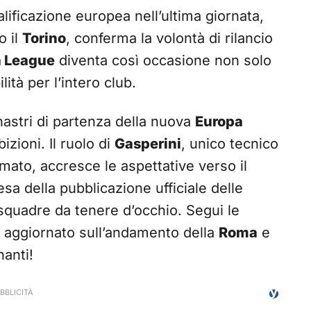
lificazione europea nell’ultima giornata,
o il
Torino
, conferma la volontà di rilancio
a League
diventa così occasione non solo
lità per l’intero club.
nastri di partenza della nuova
Europa
zioni. Il ruolo di
Gasperini
, unico tecnico
rmato, accresce le aspettative verso il
sa della pubblicazione ufficiale delle
 squadre da tenere d’occhio. Segui le
e aggiornato sull’andamento della
Roma
e
anti!