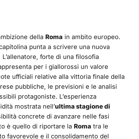
 ambizione della
Roma
in ambito europeo.
 capitolina punta a scrivere una nuova
L’allenatore, forte di una filosofia
appresenta per i giallorossi un valore
ufficiali relative alla vittoria finale della
ese pubbliche, le previsioni e le analisi
ssibili protagoniste. L’esperienza
idità mostrata nell’
ultima stagione di
sibilità concrete di avanzare nelle fasi
to è quello di riportare la
Roma
tra le
nto favorevole e il consolidamento del