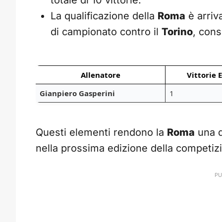
totale di 10 vittorie.
La qualificazione della
Roma
è arriv
di campionato contro il
Torino
, cons
Allenatore
Vittorie
Gianpiero Gasperini
1
Questi elementi rendono la
Roma
una d
nella prossima edizione della competiz