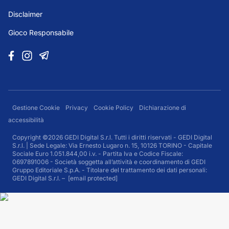
Disclaimer
Gioco Responsabile
Gestione Cookie
Privacy
Cookie Policy
Dichiarazione di
accessibilità
Copyright ©2026 GEDI Digital S.r.l. Tutti i diritti riservati - GEDI Digital
S.r.l. | Sede Legale: Via Ernesto Lugaro n. 15, 10126 TORINO - Capitale
Sociale Euro 1.051.844,00 i.v. - Partita Iva e Codice Fiscale:
0697891006 - Società soggetta all’attività e coordinamento di GEDI
Gruppo Editoriale S.p.A. - Titolare del trattamento dei dati personali:
GEDI Digital S.r.l. –
[email protected]