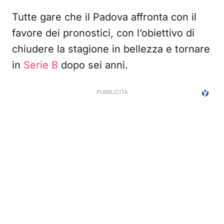
Tutte gare che il Padova affronta con il
favore dei pronostici, con l’obiettivo di
chiudere la stagione in bellezza e tornare
in
Serie B
dopo sei anni.