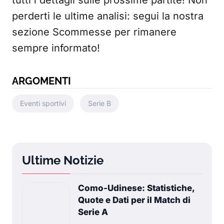
tutti i dettagli sulle prossime partite! Non
perderti le ultime analisi: segui la nostra
sezione Scommesse per rimanere
sempre informato!
ARGOMENTI
Eventi sportivi
Serie B
Ultime Notizie
Como-Udinese: Statistiche,
Quote e Dati per il Match di
Serie A