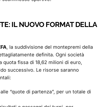
OTE: IL NUOVO FORMAT DELLA
UEFA
, la suddivisione del montepremi della
ettagliatamente definita. Ogni società
a quota fissa di 18,62 milioni di euro,
aldo successivo. Le risorse saranno
ntali:
alle “quote di partenza”, per un totale di