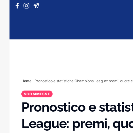
Vai al contenuto
Home
|
Pronostico e statistiche Champions League: premi, quote e 
SCOMMESSE
Pronostico e stati
League: premi, quo