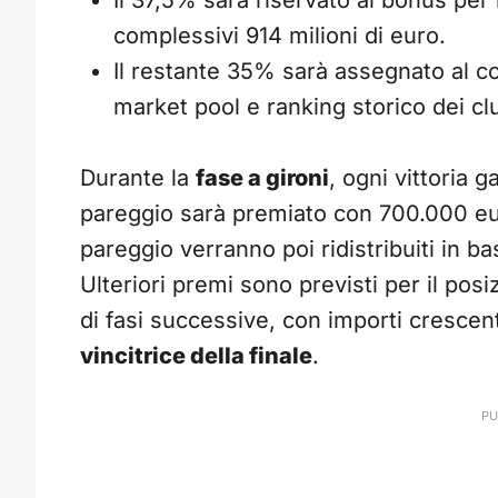
Il 37,5% sarà riservato ai bonus per r
complessivi 914 milioni di euro.
Il restante 35% sarà assegnato al co
market pool e ranking storico dei clu
Durante la
fase a gironi
, ogni vittoria g
pareggio sarà premiato con 700.000 euro
pareggio verranno poi ridistribuiti in bas
Ulteriori premi sono previsti per il pos
di fasi successive, con importi crescent
vincitrice della finale
.