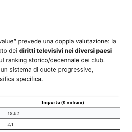
 “value” prevede una doppia valutazione: la
ato dei
diritti televisivi nei diversi paesi
ul ranking storico/decennale dei club.
 un sistema di quote progressive,
ifica specifica.
Importo (€ milioni)
18,62
2,1