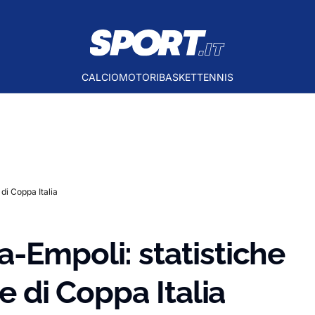
CALCIO
MOTORI
BASKET
TENNIS
 di Coppa Italia
-Empoli: statistiche
te di Coppa Italia