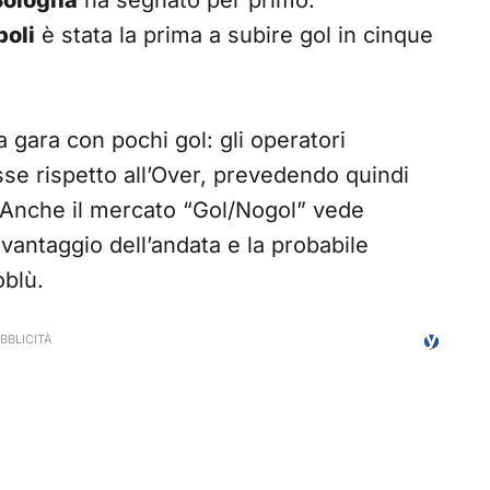
Bologna
ha segnato per primo.
oli
è stata la prima a subire gol in cinque
gara con pochi gol: gli operatori
se rispetto all’Over, prevedendo quindi
. Anche il mercato “Gol/Nogol” vede
o vantaggio dell’andata e la probabile
oblù.