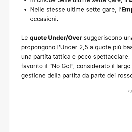
In cinque delle ultime sette gare, il
Nelle stesse ultime sette gare, l’
Emp
occasioni.
Le
quote Under/Over
suggeriscono una 
propongono l’Under 2,5 a quote più bas
una partita tattica e poco spettacolare
favorito il “No Gol”, considerato il larg
gestione della partita da parte dei ross