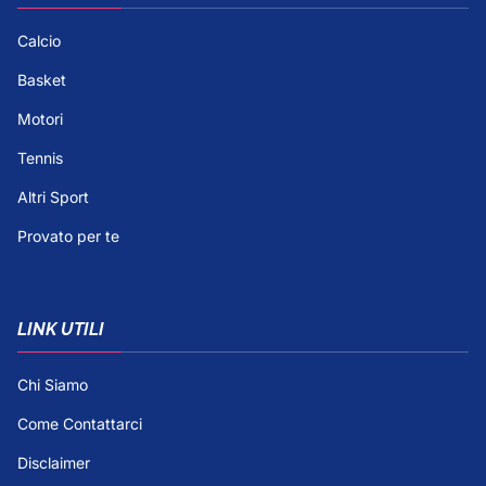
Calcio
Basket
Motori
Tennis
Altri Sport
Provato per te
LINK UTILI
Chi Siamo
Come Contattarci
Disclaimer