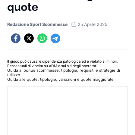
quote
Redazione Sport Scommesse
25 Aprile 2025
Il gioco può causare dipendenza patologica ed è vietato ai minori.
Percentuali di vincita su
ADM
e sui siti degli operatori.
Guida ai bonus scommesse: tipologie, requisiti e strategie di
utilizzo
Guida alle quote: tipologie, variazioni e quote maggiorate