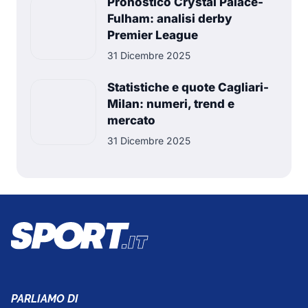
Pronostico Crystal Palace-
Fulham: analisi derby
Premier League
31 Dicembre 2025
Statistiche e quote Cagliari-
Milan: numeri, trend e
mercato
31 Dicembre 2025
PARLIAMO DI