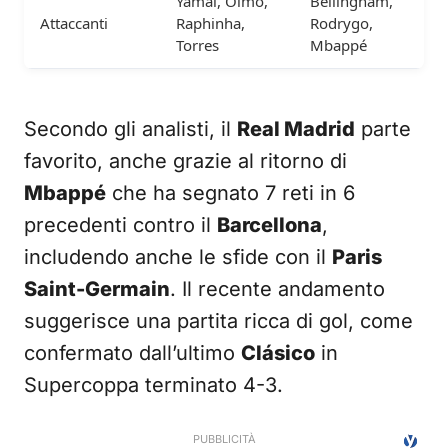
Yamal, Olmo,
Bellingham,
Attaccanti
Raphinha,
Rodrygo,
Torres
Mbappé
Secondo gli analisti, il
Real Madrid
parte
favorito, anche grazie al ritorno di
Mbappé
che ha segnato 7 reti in 6
precedenti contro il
Barcellona
,
includendo anche le sfide con il
Paris
Saint-Germain
. Il recente andamento
suggerisce una partita ricca di gol, come
confermato dall’ultimo
Clásico
in
Supercoppa terminato 4-3.