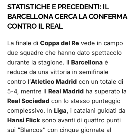
STATISTICHE E PRECEDENTI: IL
BARCELLONA
CERCA LA CONFERMA
CONTRO IL
REAL
La finale di
Coppa del Re
vede in campo
due squadre che hanno dato spettacolo
durante la stagione. Il
Barcellona
è
reduce da una vittoria in semifinale
contro l’
Atletico Madrid
con un totale di
5-4, mentre il
Real Madrid
ha superato la
Real Sociedad
con lo stesso punteggio
complessivo. In
Liga
, i catalani guidati da
Hansi Flick
sono avanti di quattro punti
sui “Blancos” con cinque giornate al