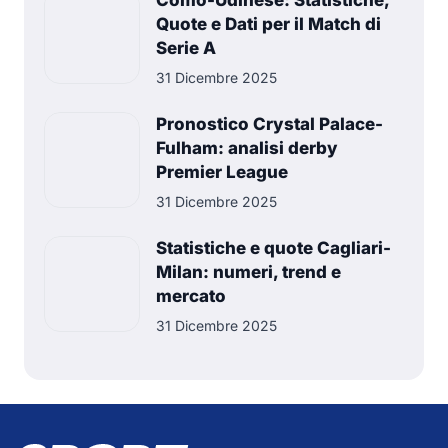
Como-Udinese: Statistiche,
Quote e Dati per il Match di
Serie A
31 Dicembre 2025
Pronostico Crystal Palace-
Fulham: analisi derby
Premier League
31 Dicembre 2025
Statistiche e quote Cagliari-
Milan: numeri, trend e
mercato
31 Dicembre 2025