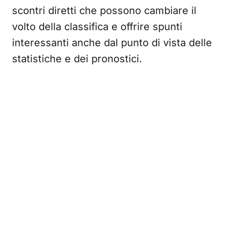
scontri diretti che possono cambiare il
volto della classifica e offrire spunti
interessanti anche dal punto di vista delle
statistiche e dei pronostici.