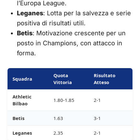
l’Europa League.
Leganes
: Lotta per la salvezza e serie
positiva di risultati utili.
Betis
: Motivazione crescente per un
posto in Champions, con attacco in
forma.
Quota
Risultato
Squadra
Vittoria
Atteso
Athletic
1.80-1.85
2-1
Bilbao
Betis
1.63
3-1
Leganes
2.35
2-1