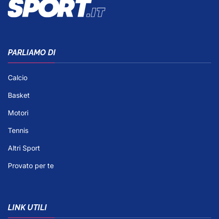
PARLIAMO DI
Calcio
Basket
Motori
Tennis
Altri Sport
Provato per te
LINK UTILI