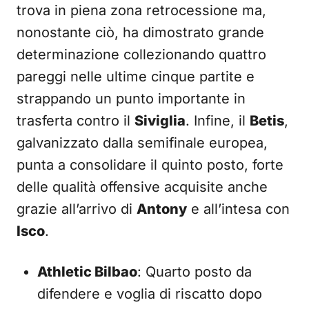
trova in piena zona retrocessione ma,
nonostante ciò, ha dimostrato grande
determinazione collezionando quattro
pareggi nelle ultime cinque partite e
strappando un punto importante in
trasferta contro il
Siviglia
. Infine, il
Betis
,
galvanizzato dalla semifinale europea,
punta a consolidare il quinto posto, forte
delle qualità offensive acquisite anche
grazie all’arrivo di
Antony
e all’intesa con
Isco
.
Athletic Bilbao
: Quarto posto da
difendere e voglia di riscatto dopo