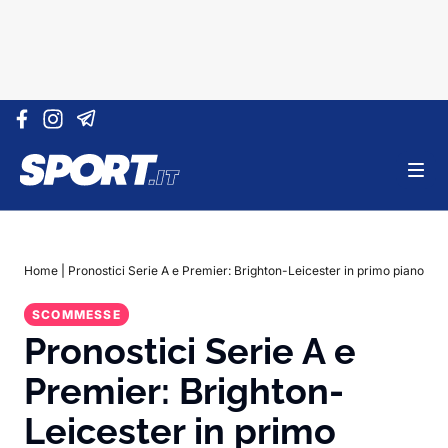
Vai al contenuto
Home
|
Pronostici Serie A e Premier: Brighton-Leicester in primo piano
SCOMMESSE
Pronostici Serie A e
Premier: Brighton-
Leicester in primo