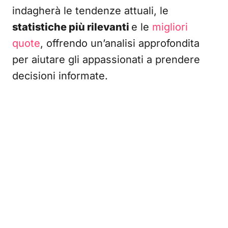
indagherà le tendenze attuali, le
statistiche più rilevanti
e le
migliori
quote
, offrendo un’analisi approfondita
per aiutare gli appassionati a prendere
decisioni informate.