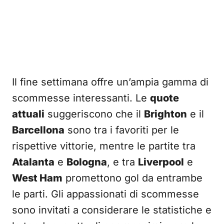
Il fine settimana offre un’ampia gamma di
scommesse interessanti. Le
quote
attuali
suggeriscono che il
Brighton
e il
Barcellona
sono tra i favoriti per le
rispettive vittorie, mentre le partite tra
Atalanta
e
Bologna
, e tra
Liverpool
e
West Ham
promettono gol da entrambe
le parti. Gli appassionati di scommesse
sono invitati a considerare le statistiche e