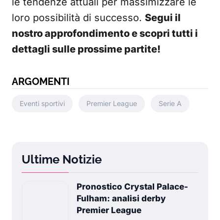
le tendenze attuali per massimizzare le
loro possibilità di successo.
Segui il
nostro approfondimento e scopri tutti i
dettagli sulle prossime partite!
ARGOMENTI
Eventi sportivi
Premier League
Serie A
Ultime Notizie
Pronostico Crystal Palace-
Fulham: analisi derby
Premier League