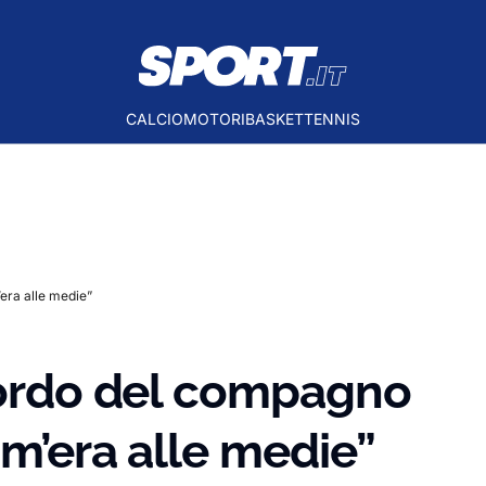
CALCIO
MOTORI
BASKET
TENNIS
era alle medie”
icordo del compagno
om’era alle medie”