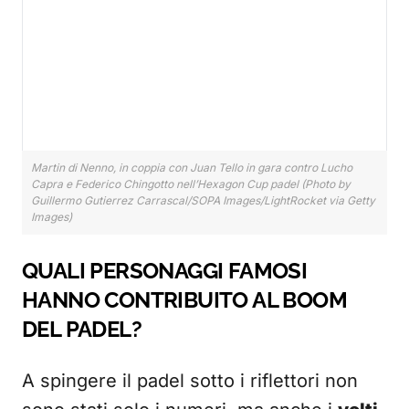
Martin di Nenno, in coppia con Juan Tello in gara contro Lucho
Capra e Federico Chingotto nell’Hexagon Cup padel (Photo by
Guillermo Gutierrez Carrascal/SOPA Images/LightRocket via Getty
Images)
QUALI PERSONAGGI FAMOSI
HANNO CONTRIBUITO AL BOOM
DEL PADEL?
A spingere il padel sotto i riflettori non