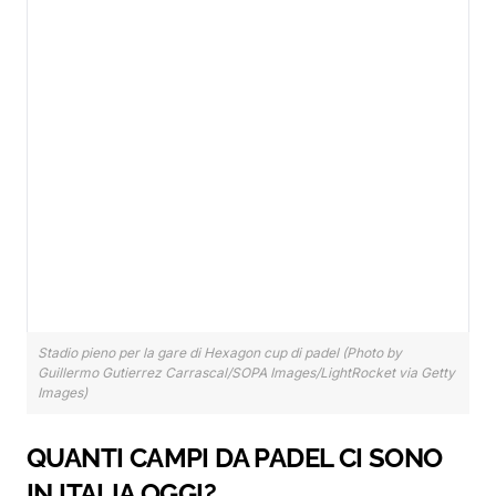
Stadio pieno per la gare di Hexagon cup di padel (Photo by
Guillermo Gutierrez Carrascal/SOPA Images/LightRocket via Getty
Images)
QUANTI CAMPI DA PADEL CI SONO
IN ITALIA OGGI?