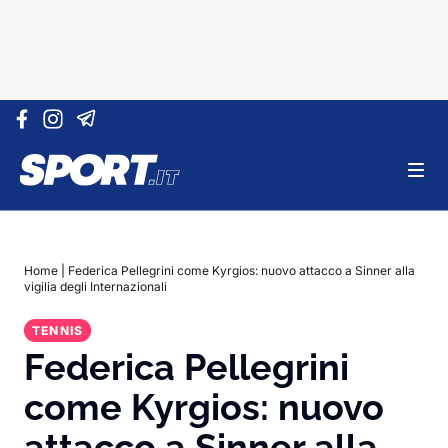
Vai al contenuto
Home
|
Federica Pellegrini come Kyrgios: nuovo attacco a Sinner alla
vigilia degli Internazionali
TENNIS
Federica Pellegrini
come Kyrgios: nuovo
attacco a Sinner alla