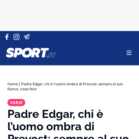
Vai al contenuto
Home
|
Padre Edgar, chi è l’uomo ombra di Prevost: sempre al suo
fianco, cosa farà
VARIE
Padre Edgar, chi è
l’uomo ombra di
Prevost: sempre al suo