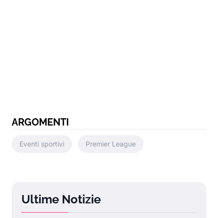
ARGOMENTI
Eventi sportivi
Premier League
Ultime Notizie