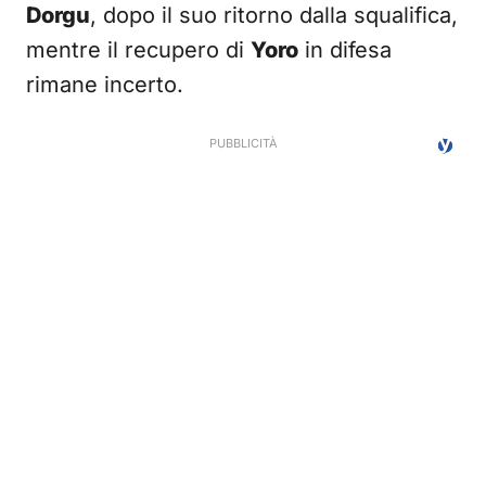
Dorgu
, dopo il suo ritorno dalla squalifica,
mentre il recupero di
Yoro
in difesa
rimane incerto.