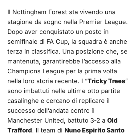
Il Nottingham Forest sta vivendo una
stagione da sogno nella Premier League.
Dopo aver conquistato un posto in
semifinale di FA Cup, la squadra è anche
terza in classifica. Una posizione che, se
mantenuta, garantirebbe l’accesso alla
Champions League per la prima volta
nella loro storia recente. I “
Tricky Trees
”
sono imbattuti nelle ultime otto partite
casalinghe e cercano di replicare il
successo dell’andata contro il
Manchester United, battuto 3-2 a
Old
Trafford
. Il team di
Nuno Espirito Santo