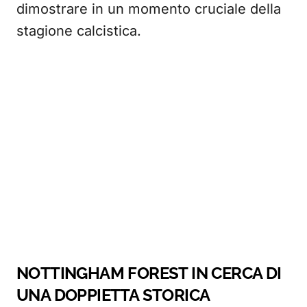
dimostrare in un momento cruciale della
stagione calcistica.
NOTTINGHAM FOREST IN CERCA DI
UNA DOPPIETTA STORICA