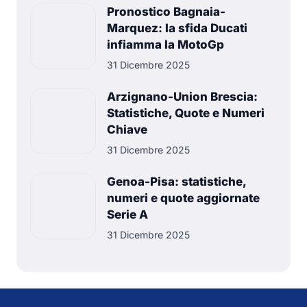
Pronostico Bagnaia-
Marquez: la sfida Ducati
infiamma la MotoGp
31 Dicembre 2025
Arzignano-Union Brescia:
Statistiche, Quote e Numeri
Chiave
31 Dicembre 2025
Genoa-Pisa: statistiche,
numeri e quote aggiornate
Serie A
31 Dicembre 2025