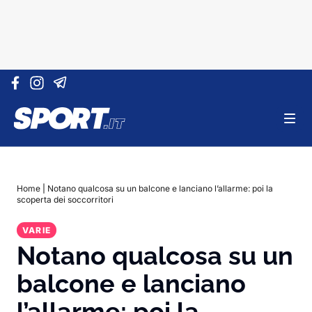
Vai al contenuto
Home
|
Notano qualcosa su un balcone e lanciano l’allarme: poi la
scoperta dei soccorritori
VARIE
Notano qualcosa su un
balcone e lanciano
l’allarme: poi la