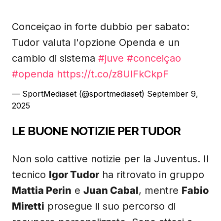
Conceiçao in forte dubbio per sabato:
Tudor valuta l'opzione Openda e un
cambio di sistema
#juve
#conceiçao
#openda
https://t.co/z8UlFkCkpF
— SportMediaset (@sportmediaset)
September 9,
2025
LE BUONE NOTIZIE PER TUDOR
Non solo cattive notizie per la Juventus. Il
tecnico
Igor Tudor
ha ritrovato in gruppo
Mattia Perin
e
Juan Cabal
, mentre
Fabio
Miretti
prosegue il suo percorso di