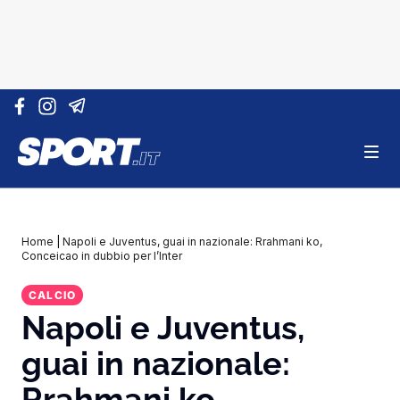
Vai al contenuto
Home
|
Napoli e Juventus, guai in nazionale: Rrahmani ko,
Conceicao in dubbio per l’Inter
CALCIO
Napoli e Juventus,
guai in nazionale:
Rrahmani ko,