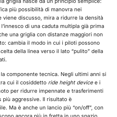
 la griglia nasce da un principio semplice:
fica più possibilità di manovra nei
e viene discusso, mira a ridurre la densità
l’innesco di una caduta multipla già prima
che una griglia con distanze maggiori non
o: cambia il modo in cui i piloti possono
celta della linea verso il lato “pulito” della
ti.
è la componente tecnica. Negli ultimi anni si
(tra cui il cosiddetto
ride height device
e i
oto per ridurre impennate e trasferimenti
più aggressive. Il risultato è
bile. Ma è anche un lancio più “on/off”, con
scono ancora più in fretta in uno spazio