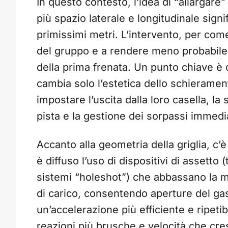
In questo contesto, l’idea di “allargare”
più spazio laterale e longitudinale signi
primissimi metri. L’intervento, per com
del gruppo e a rendere meno probabile 
della prima frenata. Un punto chiave è 
cambia solo l’estetica dello schierament
impostare l’uscita dalla loro casella, la s
pista e la gestione dei sorpassi immedia
Accanto alla geometria della griglia, c’
è diffuso l’uso di dispositivi di assetto 
sistemi “holeshot”) che abbassano la m
di carico, consentendo aperture del gas 
un’accelerazione più efficiente e ripeti
reazioni più brusche e velocità che cre