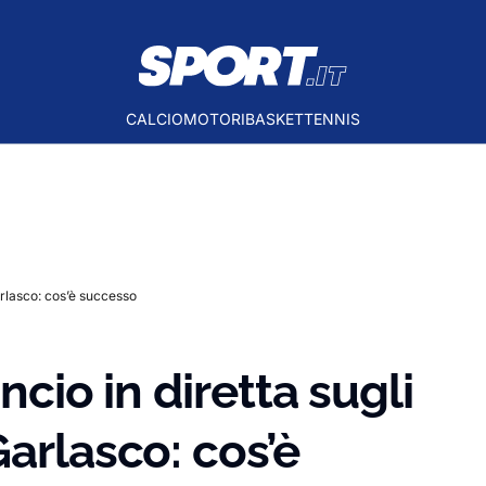
CALCIO
MOTORI
BASKET
TENNIS
Garlasco: cos’è successo
ncio in diretta sugli
arlasco: cos’è