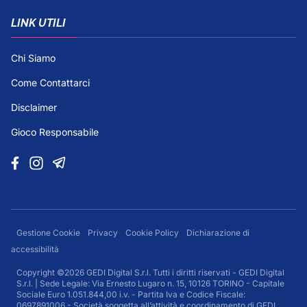
LINK UTILI
Chi Siamo
Come Contattarci
Disclaimer
Gioco Responsabile
Gestione Cookie
Privacy
Cookie Policy
Dichiarazione di
accessibilità
Copyright ©2026 GEDI Digital S.r.l. Tutti i diritti riservati - GEDI Digital
S.r.l. | Sede Legale: Via Ernesto Lugaro n. 15, 10126 TORINO - Capitale
Sociale Euro 1.051.844,00 i.v. - Partita Iva e Codice Fiscale:
0697891006 - Società soggetta all’attività e coordinamento di GEDI