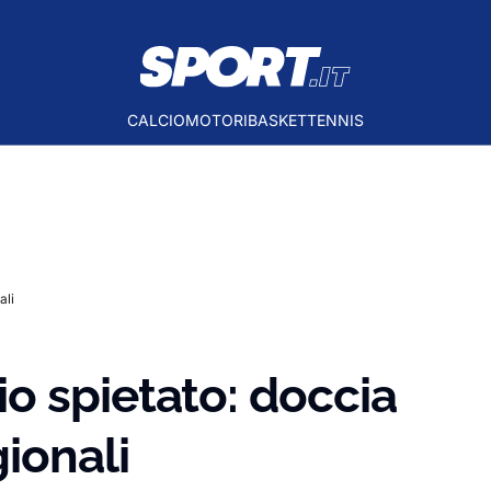
CALCIO
MOTORI
BASKET
TENNIS
ali
o spietato: doccia
ionali