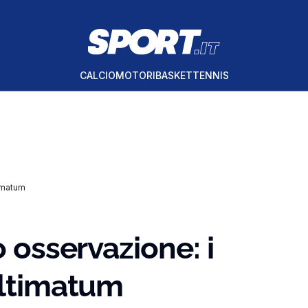
CALCIO
MOTORI
BASKET
TENNIS
timatum
o osservazione: i
ultimatum