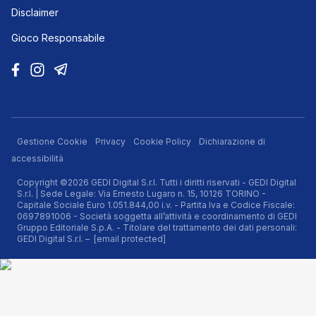
Disclaimer
Gioco Responsabile
Gestione Cookie
Privacy
Cookie Policy
Dichiarazione di
accessibilità
Copyright ©2026 GEDI Digital S.r.l. Tutti i diritti riservati - GEDI Digital
S.r.l. | Sede Legale: Via Ernesto Lugaro n. 15, 10126 TORINO -
Capitale Sociale Euro 1.051.844,00 i.v. - Partita Iva e Codice Fiscale:
0697891006 - Società soggetta all’attività e coordinamento di GEDI
Gruppo Editoriale S.p.A. - Titolare del trattamento dei dati personali:
GEDI Digital S.r.l. –
[email protected]