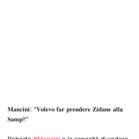
𝐌𝐚𝐧𝐜𝐢𝐧𝐢: “𝐕𝐨𝐥𝐞𝐯𝐨 𝐟𝐚𝐫 𝐩𝐫𝐞𝐧𝐝𝐞𝐫𝐞 𝐙𝐢𝐝𝐚𝐧𝐞 𝐚𝐥𝐥𝐚
𝐒𝐚𝐦𝐩‼️”