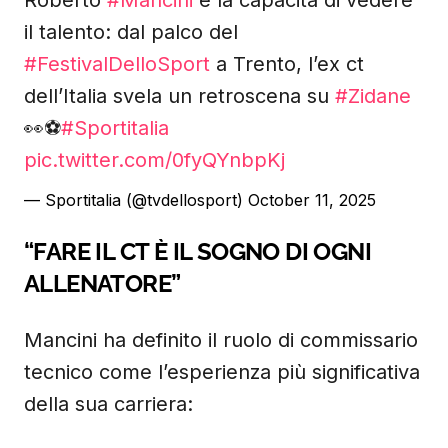
Roberto
#Mancini
e la capacità di vedere
il talento: dal palco del
#FestivalDelloSport
a Trento, l’ex ct
dell’Italia svela un retroscena su
#Zidane
👀⚽️
#Sportitalia
pic.twitter.com/0fyQYnbpKj
— Sportitalia (@tvdellosport)
October 11, 2025
“FARE IL CT È IL SOGNO DI OGNI
ALLENATORE”
Mancini ha definito il ruolo di commissario
tecnico come l’esperienza più significativa
della sua carriera: