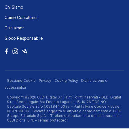
Chi Siamo
Come Contattarci
Disclaimer
Gioco Responsabile
Gestione Cookie
Privacy
Cookie Policy
Dichiarazione di
accessibilità
Copyright ©2026 GEDI Digital S.r.l. Tutti i diritti riservati - GEDI Digital
S.r.l. | Sede Legale: Via Ernesto Lugaro n. 15, 10126 TORINO -
Capitale Sociale Euro 1.051.844,00 i.v. - Partita Iva e Codice Fiscale:
0697891006 - Società soggetta all’attività e coordinamento di GEDI
Gruppo Editoriale S.p.A. - Titolare del trattamento dei dati personali:
GEDI Digital S.r.l. –
[email protected]