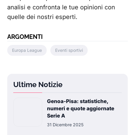
analisi e confronta le tue opinioni con
quelle dei nostri esperti.
ARGOMENTI
Europa League
Eventi sportivi
Ultime Notizie
Genoa-Pisa: statistiche,
numeri e quote aggiornate
Serie A
31 Dicembre 2025