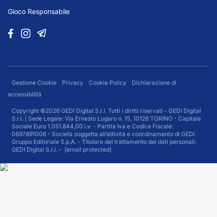
Gioco Responsabile
Gestione Cookie
Privacy
Cookie Policy
Dichiarazione di
accessibilità
Copyright ©2026 GEDI Digital S.r.l. Tutti i diritti riservati - GEDI Digital
S.r.l. | Sede Legale: Via Ernesto Lugaro n. 15, 10126 TORINO - Capitale
Sociale Euro 1.051.844,00 i.v. - Partita Iva e Codice Fiscale:
0697891006 - Società soggetta all’attività e coordinamento di GEDI
Gruppo Editoriale S.p.A. - Titolare del trattamento dei dati personali:
GEDI Digital S.r.l. –
[email protected]