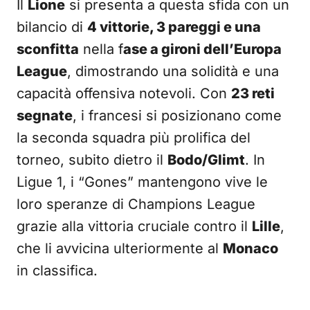
Il
Lione
si presenta a questa sfida con un
bilancio di
4 vittorie, 3 pareggi e una
sconfitta
nella f
ase a gironi dell’Europa
League
, dimostrando una solidità e una
capacità offensiva notevoli. Con
23 reti
segnate
, i francesi si posizionano come
la seconda squadra più prolifica del
torneo, subito dietro il
Bodo/Glimt
. In
Ligue 1, i “Gones” mantengono vive le
loro speranze di Champions League
grazie alla vittoria cruciale contro il
Lille
,
che li avvicina ulteriormente al
Monaco
in classifica.