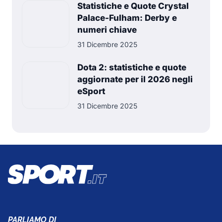
Statistiche e Quote Crystal
Palace-Fulham: Derby e
numeri chiave
31 Dicembre 2025
Dota 2: statistiche e quote
aggiornate per il 2026 negli
eSport
31 Dicembre 2025
PARLIAMO DI