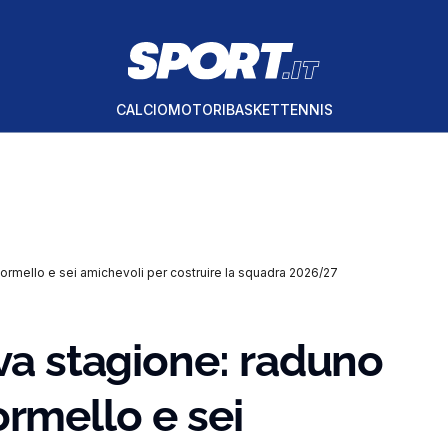
CALCIO
MOTORI
BASKET
TENNIS
 a Formello e sei amichevoli per costruire la squadra 2026/27
ova stagione: raduno
 Formello e sei