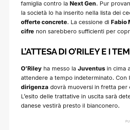
famiglia contro la
Next Gen
. Pur provan
la società lo ha inserito nella lista dei c
offerte concrete
. La cessione di
Fabio 
cifre
non sarebbero sufficienti per copri
L’ATTESA DI O’RILEY E I T
O’Riley
ha messo la
Juventus
in cima 
attendere a tempo indeterminato. Con la 
dirigenza
dovrà muoversi in fretta per e
L’esito delle trattative in uscita sarà d
danese vestirà presto il bianconero.