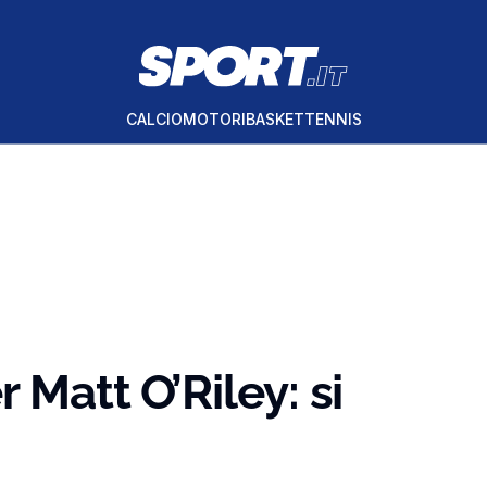
CALCIO
MOTORI
BASKET
TENNIS
 Matt O’Riley: si