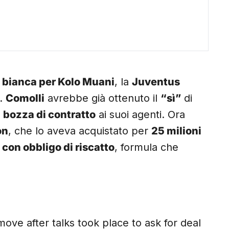
 bianca per Kolo Muani
, la
Juventus
o.
Comolli
avrebbe già ottenuto il
“sì”
di
a
bozza di contratto
ai suoi agenti. Ora
on
, che lo aveva acquistato per
25 milioni
 con obbligo di riscatto
, formula che
ove after talks took place to ask for deal