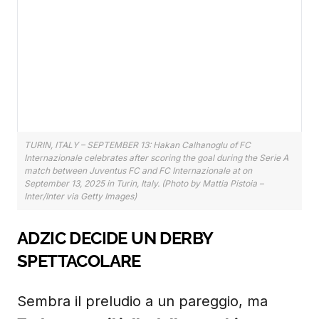
TURIN, ITALY – SEPTEMBER 13: Hakan Calhanoglu of FC
Internazionale celebrates after scoring the goal during the Serie A
match between Juventus FC and FC Internazionale at on
September 13, 2025 in Turin, Italy. (Photo by Mattia Pistoia –
Inter/Inter via Getty Images)
ADZIC DECIDE UN DERBY
SPETTACOLARE
Sembra il preludio a un pareggio, ma