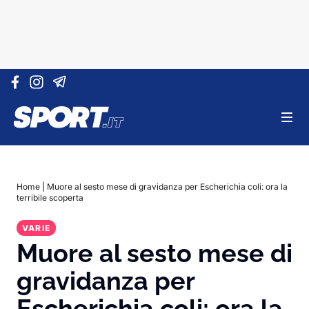
Vai al contenuto
Home
|
Muore al sesto mese di gravidanza per Escherichia coli: ora la
terribile scoperta
VARIE
Muore al sesto mese di
gravidanza per
Escherichia coli: ora la