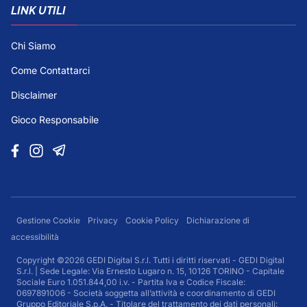
LINK UTILI
Chi Siamo
Come Contattarci
Disclaimer
Gioco Responsabile
Gestione Cookie
Privacy
Cookie Policy
Dichiarazione di
accessibilità
Copyright ©2026 GEDI Digital S.r.l. Tutti i diritti riservati - GEDI Digital
S.r.l. | Sede Legale: Via Ernesto Lugaro n. 15, 10126 TORINO - Capitale
Sociale Euro 1.051.844,00 i.v. - Partita Iva e Codice Fiscale:
0697891006 - Società soggetta all’attività e coordinamento di GEDI
Gruppo Editoriale S.p.A. - Titolare del trattamento dei dati personali: