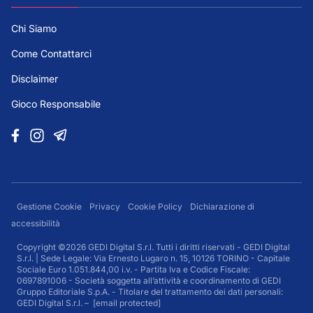
Chi Siamo
Come Contattarci
Disclaimer
Gioco Responsabile
Gestione Cookie
Privacy
Cookie Policy
Dichiarazione di
accessibilità
Copyright ©2026 GEDI Digital S.r.l. Tutti i diritti riservati - GEDI Digital
S.r.l. | Sede Legale: Via Ernesto Lugaro n. 15, 10126 TORINO - Capitale
Sociale Euro 1.051.844,00 i.v. - Partita Iva e Codice Fiscale:
0697891006 - Società soggetta all’attività e coordinamento di GEDI
Gruppo Editoriale S.p.A. - Titolare del trattamento dei dati personali:
GEDI Digital S.r.l. –
[email protected]