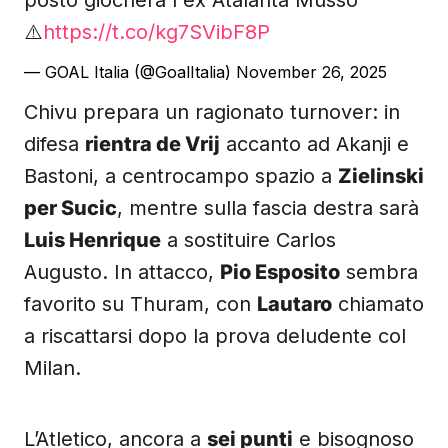
posto giocherà l'ex Atalanta Musso
⚠️
https://t.co/kg7SVibF8P
— GOAL Italia (@GoalItalia)
November 26, 2025
Chivu prepara un ragionato turnover: in
difesa
rientra de Vrij
accanto ad Akanji e
Bastoni, a centrocampo spazio a
Zielinski
per Sucic
, mentre sulla fascia destra sarà
Luis Henrique
a sostituire Carlos
Augusto. In attacco,
Pio Esposito
sembra
favorito su Thuram, con
Lautaro
chiamato
a riscattarsi dopo la prova deludente col
Milan.
L’Atletico, ancora a
sei punti
e bisognoso