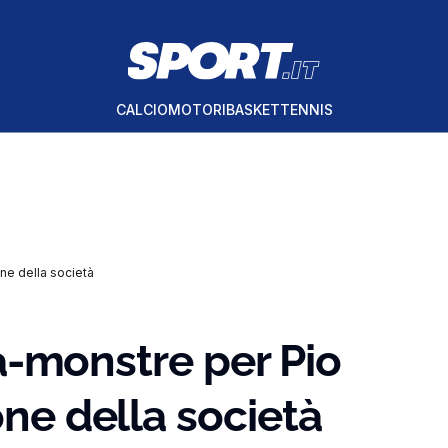
CALCIO
MOTORI
BASKET
TENNIS
one della società
rta-monstre per Pio
one della società