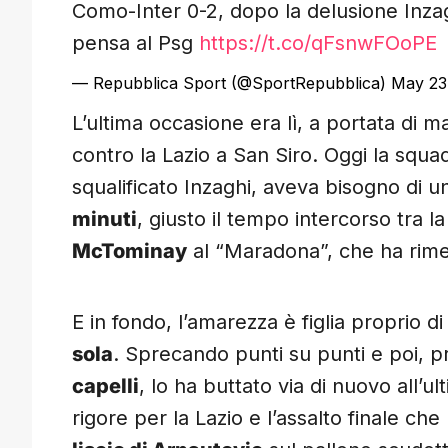
Como-Inter 0-2, dopo la delusione Inzagh
pensa al Psg
https://t.co/qFsnwFOoPE
— Repubblica Sport (@SportRepubblica)
May 23
L’ultima occasione era lì, a portata di 
contro la Lazio a San Siro. Oggi la squad
squalificato Inzaghi, aveva bisogno di 
minuti
, giusto il tempo intercorso tra l
McTominay
al “Maradona”, che ha rimes
E in fondo, l’amarezza è figlia proprio d
sola
. Sprecando punti su punti e poi, 
capelli
, lo ha buttato via di nuovo all’u
rigore per la Lazio e l’assalto finale ch