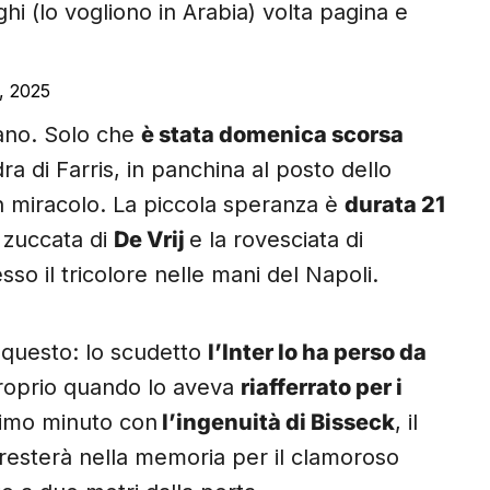
i (lo vogliono in Arabia) volta pagina e
, 2025
mano. Solo che
è stata domenica scorsa
ra di Farris, in panchina al posto dello
un miracolo. La piccola speranza è
durata 21
a zuccata di
De Vrij
e la rovesciata di
so il tricolore nelle mani del Napoli.
i questo: lo scudetto
l’Inter lo ha perso da
proprio quando lo aveva
riafferrato per i
ltimo minuto con
l’ingenuità di Bisseck
, il
e resterà nella memoria per il clamoroso