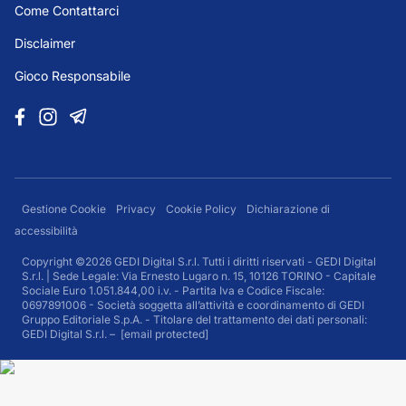
Come Contattarci
Disclaimer
Gioco Responsabile
Gestione Cookie
Privacy
Cookie Policy
Dichiarazione di
accessibilità
Copyright ©2026 GEDI Digital S.r.l. Tutti i diritti riservati - GEDI Digital
S.r.l. | Sede Legale: Via Ernesto Lugaro n. 15, 10126 TORINO - Capitale
Sociale Euro 1.051.844,00 i.v. - Partita Iva e Codice Fiscale:
0697891006 - Società soggetta all’attività e coordinamento di GEDI
Gruppo Editoriale S.p.A. - Titolare del trattamento dei dati personali:
GEDI Digital S.r.l. –
[email protected]