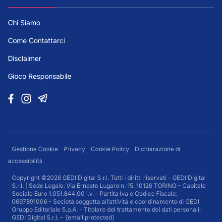
Chi Siamo
Come Contattarci
Disclaimer
Gioco Responsabile
Gestione Cookie
Privacy
Cookie Policy
Dichiarazione di
accessibilità
Copyright ©2026 GEDI Digital S.r.l. Tutti i diritti riservati - GEDI Digital
S.r.l. | Sede Legale: Via Ernesto Lugaro n. 15, 10126 TORINO - Capitale
Sociale Euro 1.051.844,00 i.v. - Partita Iva e Codice Fiscale:
0697891006 - Società soggetta all’attività e coordinamento di GEDI
Gruppo Editoriale S.p.A. - Titolare del trattamento dei dati personali:
GEDI Digital S.r.l. –
[email protected]