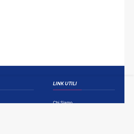
LINK UTILI
Chi Siamo
Come Contattarci
Disclaimer