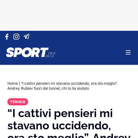
Vai al contenuto
Home
|
“I cattivi pensieri mi stavano uccidendo, ora sto meglio”.
Andrey Rublev fuori dal tunnel, chi lo ha aiutato
TENNIS
“I cattivi pensieri mi
stavano uccidendo,
ora sto meglio”. Andrey