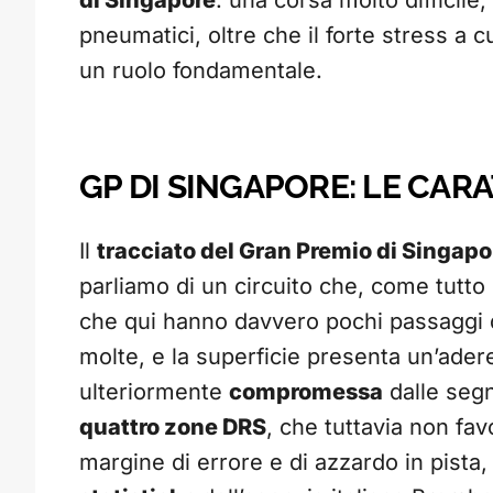
di Singapore
: una corsa molto difficile
pneumatici, oltre che il forte stress a cu
un ruolo fondamentale.
GP DI SINGAPORE: LE CAR
Il
tracciato del Gran Premio di Singapo
parliamo di un circuito che, come tutto i
che qui hanno davvero pochi passaggi d
molte, e la superficie presenta un’ader
ulteriormente
compromessa
dalle segn
quattro zone DRS
, che tuttavia non fa
margine di errore e di azzardo in pista,