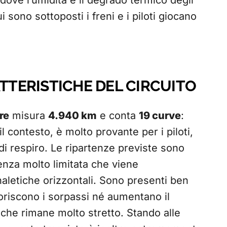
, dove l’umidità e il degrado termico degli
i sono sottoposti i freni e i piloti giocano
ATTERISTICHE DEL CIRCUITO
re
misura
4.940 km
e conta
19 curve
:
l contesto, è molto provante per i piloti,
i respiro. Le ripartenze previste sono
enza molto limitata che viene
aletiche orizzontali. Sono presenti ben
voriscono i sorpassi né aumentano il
 che rimane molto stretto. Stando alle