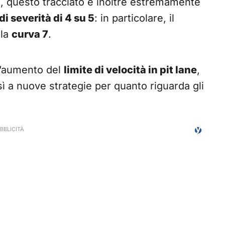
o, questo tracciato è inoltre estremamente
di severità di 4 su 5
: in particolare, il
 la
curva 7
.
l’aumento del
limite di velocità in pit lane
,
ì a nuove strategie per quanto riguarda gli