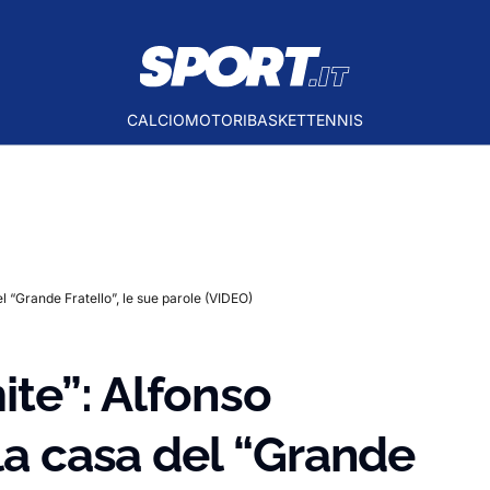
CALCIO
MOTORI
BASKET
TENNIS
del “Grande Fratello”, le sue parole (VIDEO)
mite”: Alfonso
lla casa del “Grande