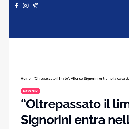
Vai al contenuto
Home
|
“Oltrepassato il limite”: Alfonso Signorini entra nella casa 
GOSSIP
“Oltrepassato il li
Signorini entra ne