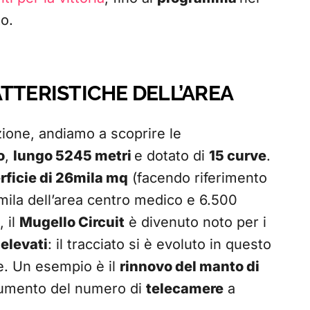
o.
TTERISTICHE DELL’AREA
zione, andiamo a scoprire le
o
,
lungo 5245 metri
e dotato di
15 curve
.
ficie di 26mila mq
(facendo riferimento
7mila dell’area centro medico e 6.500
, il
Mugello Circuit
è divenuto noto per i
ù
elevati
: il tracciato si è evoluto in questo
ie. Un esempio è il
rinnovo del manto di
’aumento del numero di
telecamere
a