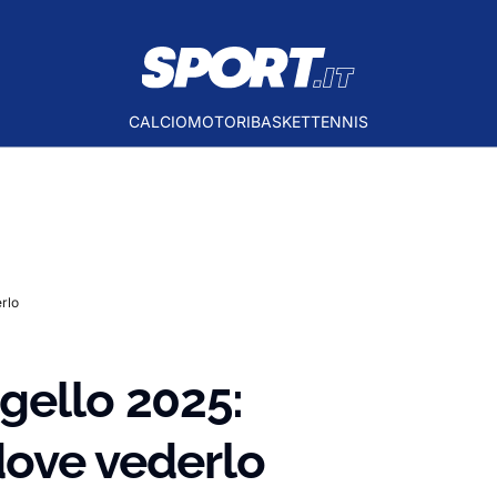
CALCIO
MOTORI
BASKET
TENNIS
erlo
gello 2025:
 dove vederlo